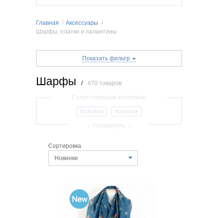
Главная
/
Аксессуары
/
Шарфы, платки и палантины
Показать фильтр
Шарфы
/
470 товаров
Мужские
Женские
Шерстяные шарфы
Палантины
↕ Развернуть ↕
Платки
Парео
Снуд
Сортировка
Шелковые шарфы
Шарфы-кардиганы
Новинки