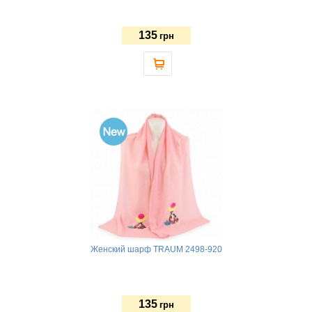
135
грн
Женский шарф TRAUM 2498-920
135
грн