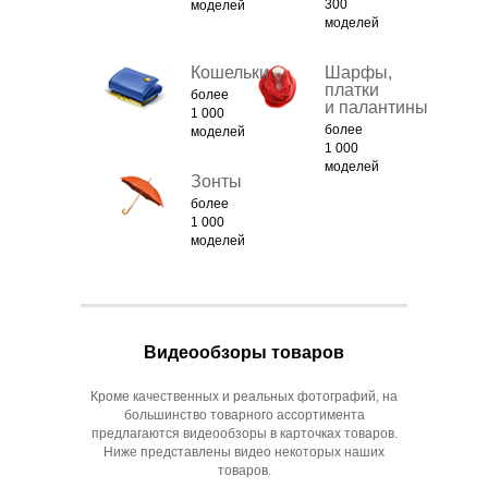
300
моделей
моделей
Кошельки
Шарфы,
платки
более
и палантины
1 000
более
моделей
1 000
моделей
Зонты
более
1 000
моделей
Видеообзоры товаров
Кроме качественных и реальных фотографий, на
большинство товарного ассортимента
предлагаются видеообзоры в карточках товаров.
Ниже представлены видео некоторых наших
товаров.