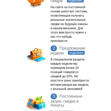
скидок
подробнее
На сайте на постоянной
основе работает система,
позволяющая получать
реальные значительные
скидки на будущие заказы
в нашем магазине. Для
этого вам просто нужно у
нас что-нибудь
приобрести.
2
Предложение
недели
подробнее
В специальном разделе
каждую неделю мы
публикуем более 20
позиций товаров со
скидкой до 20%. Не
упустите шанс приобрести
интересующую вас модель
с реальной экономией.
3
Постоянные
акции, скидки и
бонусы