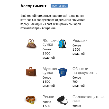
Ассортимент
все товары
Ещё одной гордостью нашего сайта является
каталог. Он заслуживает отдельного внимания,
ведь у нас один из самых широких выборов
кожгалантереи в Украине.
Женские
Рюкзаки
сумки
более
более
1 500
2 000
моделей
моделей
Мужские
Обложки
сумки
на документы
более
более
1 500
700
моделей
моделей
Ремни
Солнцезащитные
очки
более
более
1 500