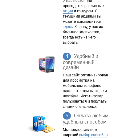
У нас постоянно
проводятся различные
акции
и конкурсы. С
текущими акциями вы
можете ознакомиться
здесь
. К слову, у нас их
большое количество,
всегда есть из чего
выбрать.
4
Удобный и
современный
дизайн
Наш сайт оптимизирован
для просмотра на
мобильном телефоне,
планшете, компьютере и
ноутбуке. Искать товар,
пользоваться и покупать
с нами
очень легко.
5
Оплата любым
удобным способом
Мы предоставляем
широкий
выбор способов