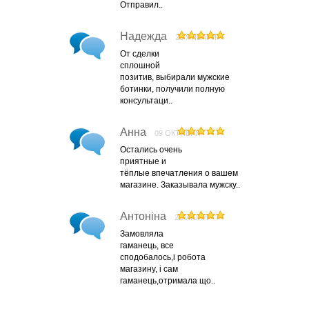
Отправил..
Надежда
20 ЯНВАРЯ
От сделки
сплошной
позитив, выбирали мужские
ботинки, получили полную
консультаци..
Анна
09 ОКТЯБРЯ
Остались очень
приятные и
тёплые впечатления о вашем
магазине. Заказывала мужску..
Антоніна
22 ИЮЛЯ
Замовляла
гаманець, все
сподобалось,і робота
магазину, і сам
гаманець,отримала що..