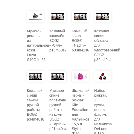
Мужской
Кожаный
Кожаный
Кожаная
ремень
кошелёк
клатч
синяя
из
BOGZ
BOGZ
обложка
натуральной
«Ролл»
«Nadin»
для
кожи
p18m50s7
p33m42s6
удостоверений
Lazar
BOGZ
Л40С1Ш31
p32m40s4
Кожаный
Мужское
Школьный
Набор
синий
синие
чёрный
рюкзак,
зажим
портмоне
рюкзак
2
ручной
ручной
Kite
сумки,
работы
работы
Education
пенал,
BOGZ
из кожи
для
фартук
p34m40s8
BOGZ
мальчиков
для
«Саргон»
15,5 л
мальчиков
p21m40s4
Stylish
DeLune
(K20-
9-130