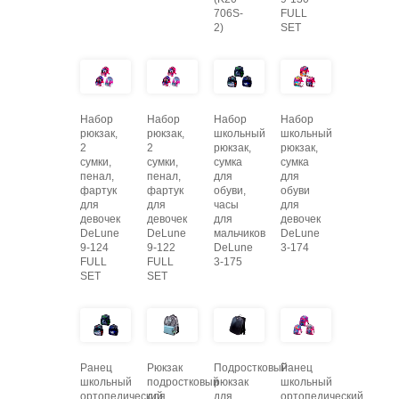
706S-
FULL
2)
SET
Набор
Набор
Набор
Набор
рюкзак,
рюкзак,
школьный
школьный
2
2
рюкзак,
рюкзак,
сумки,
сумки,
сумка
сумка
пенал,
пенал,
для
для
фартук
фартук
обуви,
обуви
для
для
часы
для
девочек
девочек
для
девочек
DeLune
DeLune
мальчиков
DeLune
9-124
9-122
DeLune
3-174
FULL
FULL
3-175
SET
SET
Ранец
Рюкзак
Подростковый
Ранец
школьный
подростковый
рюкзак
школьный
ортопедический
для
для
ортопедический