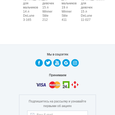
для
девочек
мальчиков
для
мальчиков
15 л
19 л
девочек
14 л
Winner
Winner
15 л
DeLune
Stile
Stile
DeLune
3-165
212
411
11-027
Мы в соцсетях
Принимаем
Подпишитесь на рассылку и узнавайте
первыми об акциях