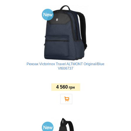
Рюкзак Victorinox Travel ALTMONT Original/Blue
Vt606737
4 560
грн