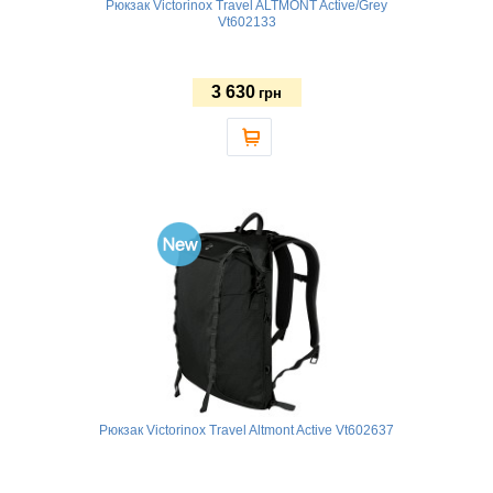
Рюкзак Victorinox Travel ALTMONT Active/Grey
Vt602133
3 630
грн
Рюкзак Victorinox Travel Altmont Active Vt602637