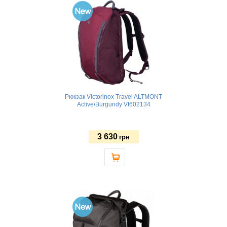
Рюкзак Victorinox Travel ALTMONT
Active/Burgundy Vt602134
3 630
грн