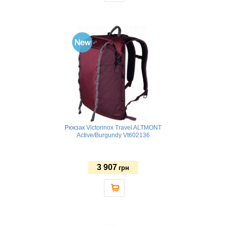
Рюкзак Victorinox Travel ALTMONT
Active/Burgundy Vt602136
3 907
грн