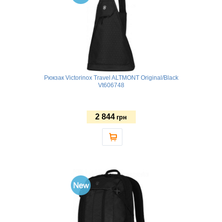
Рюкзак Victorinox Travel ALTMONT Original/Black
Vt606748
2 844
грн