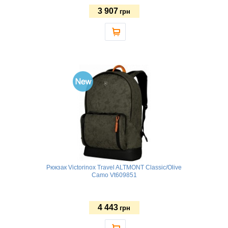
3 907
грн
Рюкзак Victorinox Travel ALTMONT Classic/Olive
Camo Vt609851
4 443
грн