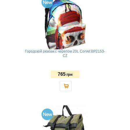
Городской рюкзак с черепом 20L Corvet BP2153-
CZ
765
грн