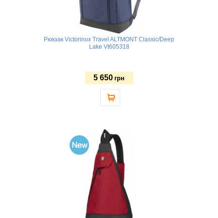
Рюкзак Victorinox Travel ALTMONT Classic/Deep
Lake Vt605318
5 650
грн