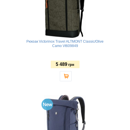
Рюкзак Victorinox Travel ALTMONT Classic/Olive
Camo Vt609849
5 489
грн