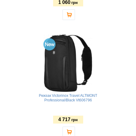
1 060
грн
Рюкзак Victorinox Travel ALTMONT
Professional/Black Vt606796
4 717
грн