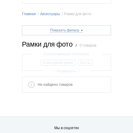
Главная
/
Аксессуары
/
Рамки для фото
Показать фильтр
Рамки для фото
/
0 товаров
Новогодний декор
Зонты
Наручные часы
Солнцезащитные очки
↕ Развернуть ↕
Очки для компьютера
Футляры
Не найдено товаров
Бижутерия
Обложки для паспорта
Обложки для удостоверений
Шарфы, платки и палантины
Косметички
Перчатки
Жидкая кожа для ремонта
Браслеты на руку
Держатели для сумок
Мы в соцсетях
Маникюрные наборы