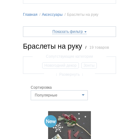
Главная
/
Аксессуары
/
Браслеты на руку
Показать фильтр
Браслеты на руку
/
19 товаров
Новогодний декор
Зонты
Наручные часы
Солнцезащитные очки
↕ Развернуть ↕
Очки для компьютера
Футляры
Сортировка
Бижутерия
Обложки для паспорта
Популярные
Обложки для удостоверений
Шарфы, платки и палантины
Косметички
Перчатки
Жидкая кожа для ремонта
Браслеты на руку
Мужские браслеты на руку