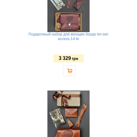
Женские браслеты на руку
Кожаные браслеты на руку
Держатели для сумок
Маникюрные наборы
Подарочный набор для женщин бордо bn-set-
access-14-kr
Зеркала косметические
Брелоки для ключей
Органайзеры для документов
3 329
грн
Органайзеры для автомобиля
Рамки для фото
Аксессуары для бритья
Ночники
Складные ножи
Повербанки