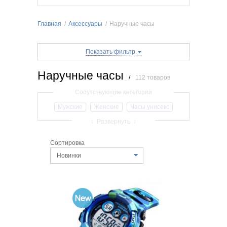
Главная
/
Аксессуары
/
Наручные часы
Показать фильтр
Наручные часы
/
112 товаров
Мужские
Женские
Часы унисекс
Умные/smart часы
Водонепроницаемые
↕ Развернуть ↕
Спортивные часы
Скелетоны
Сортировка
Модные часы
Дизайнерские часы
Новинки
Кварцевые
Механические
LED
Электронные
Недорогие часы
На кожаном ремешке
Украинского производства
Ремешки и браслеты
Подарочные коробки на часы