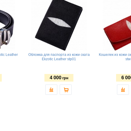
tic Leather
Обложка для паспорта из кожи ската
Кошелек из кожи ск
Ekzotic Leather stp01
stw
4 000
6 00
грн