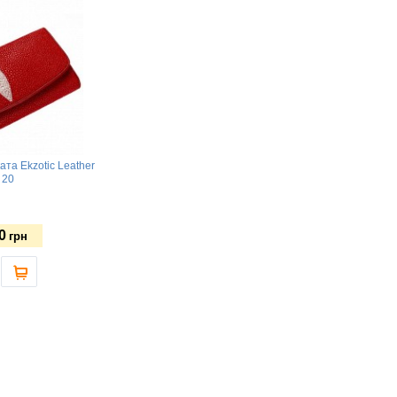
ата Ekzotic Leather
 20
0
грн