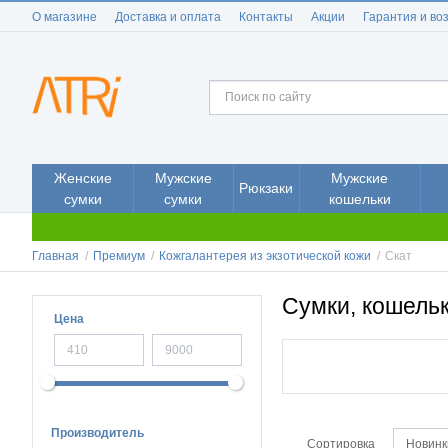
О магазине
Доставка и оплата
Контакты
Акции
Гарантия и во
Женские
Мужские
Мужские
Рюкзаки
сумки
сумки
кошельки
Главная
/
Премиум
/
Кожгалантерея из экзотической кожи
/
Скат
Сумки, кошельк
Цена
Производитель
Сортировка
Новинк