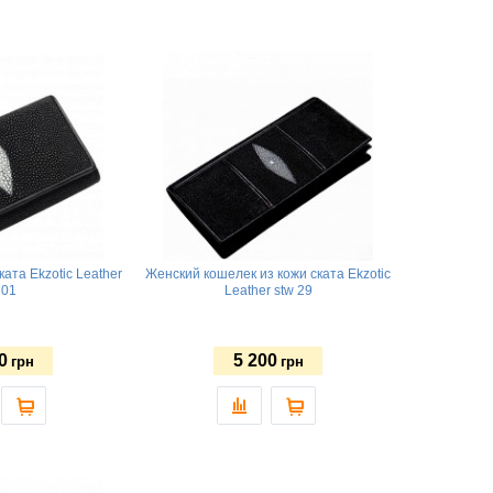
ата Ekzotic Leather
Женский кошелек из кожи ската Ekzotic
 01
Leather stw 29
0
5 200
грн
грн