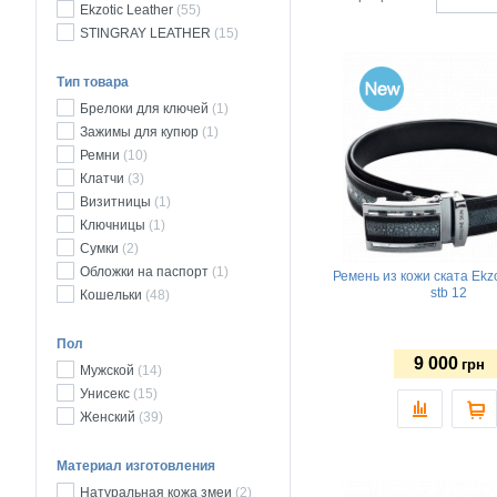
Ekzotic Leather
(55)
STINGRAY LEATHER
(15)
Тип товара
Брелоки для ключей
(1)
Зажимы для купюр
(1)
Ремни
(10)
Клатчи
(3)
Визитницы
(1)
Ключницы
(1)
Сумки
(2)
Обложки на паспорт
(1)
Ремень из кожи ската Ekzo
stb 12
Кошельки
(48)
Пол
9 000
грн
Мужской
(14)
Унисекс
(15)
Женский
(39)
Материал изготовления
Натуральная кожа змеи
(2)