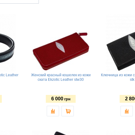
tic Leather
Женский красный кошелек из кожи
Ключница из кожи ск
ската Ekzotic Leather stw30
stk
6 000
2 80
грн