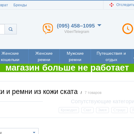
Отследить
зврат
Бренды
(095) 458–1095
Viber/Telegram
Женские
Женские
Мужские
Путешествия и
кошельки
ремни
ремни
отдых
магазин больше не работает
и и ремни из кожи ската
/
7 товаров
Крокодил
Скат
Змея
Страус
и