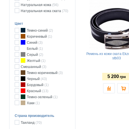
Натуральная кожа
(56)
Натуральная кожа ската
(70)
Цвет
Темно-синий
(2)
Коричневый
(1)
Синий
(3)
Белый
(1)
Ремень из кожи ската Ekzo
Серый
(2)
stb03
Желтый
(1)
Смешанный
(3)
Темно-коричневый
(3)
5 200
грн
Черный
(43)
Бордовый
(1)
Красный
(13)
Темно-зеленый
(1)
Хаки
(1)
Страна производитель
Таиланд
(70)