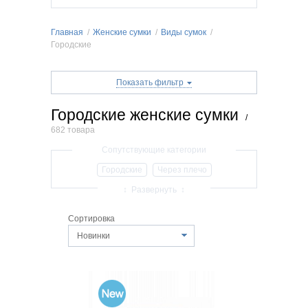
Главная
/
Женские сумки
/
Виды сумок
/
Городские
Показать фильтр
Городские женские сумки
/
682 товара
Городские
Через плечо
Классические
Деловые
↕ Развернуть ↕
Повседневные
Универсальные
Сортировка
Сумка-рюкзак женская
Молодежные
Новинки
Вечерние
Спортивные женские сумки