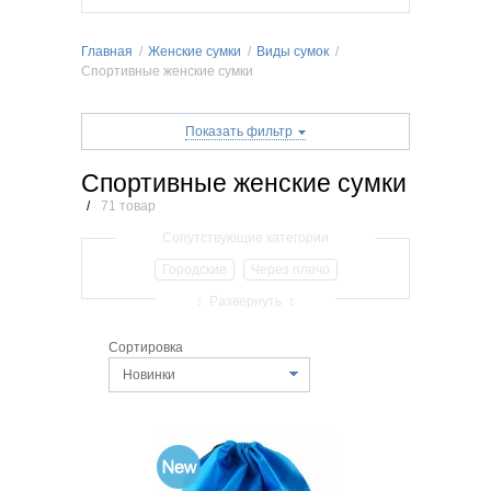
Главная
/
Женские сумки
/
Виды сумок
/
Спортивные женские сумки
Показать фильтр
Спортивные женские сумки
/
71 товар
Городские
Через плечо
Классические
Деловые
↕ Развернуть ↕
Повседневные
Универсальные
Сортировка
Сумка-рюкзак женская
Молодежные
Новинки
Вечерние
Спортивные женские сумки