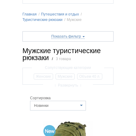
Главная
/
Путешествия и отдых
/
Туристические рюкзаки
/
Мужские
Показать фильтр
Мужские туристические
рюкзаки
/
3 товара
Женские
Мужские
Объем 40 л.
Объем 50 л.
Объем 60 л.
Объем 70 л.
↕ Развернуть ↕
Объем 80 л.
Объем 100 л.
Недорогие
Сортировка
Большие
Новинки