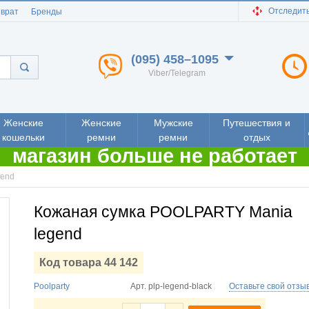
Отследить
зврат
Бренды
(095) 458–1095
Viber/Telegram
Женские
Женские
Мужские
Путешествия и
кошельки
ремни
ремни
отдых
магазин больше не работает
gend
Кожаная сумка POOLPARTY Mania
legend
Код товара 44 142
Poolparty
Арт.
plp-legend-black
Оставьте свой отзы