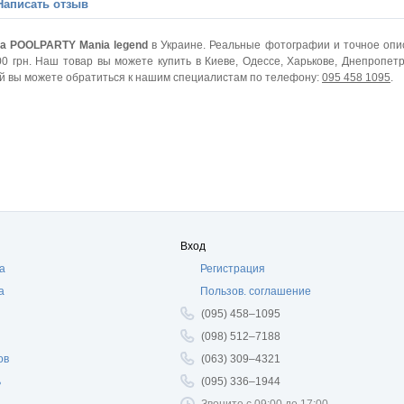
Написать отзыв
а POOLPARTY Mania legend
в Украине. Реальные фотографии и точное опи
0 грн. Наш товар вы можете купить в Киеве, Одессе, Харькове, Днепропетр
ией вы можете обратиться к нашим специалистам по телефону:
095 458 1095
.
Вход
а
Регистрация
а
Пользов. соглашение
(095) 458–1095
(098) 512–7188
ов
(063) 309–4321
ь
(095) 336–1944