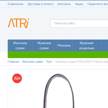
О магазине
Доставка и оплата
Контакты
Акции
Гарантия и во
Женские
Мужские
Мужские
Рюкзаки
сумки
сумки
кошельки
Главная
/
Женские сумки
/
Тоут
/
Кожаная сумка POOLPARTY Mania le