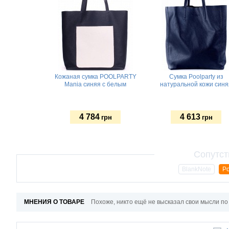
Кожаная сумка POOLPARTY
Сумка Poolparty из
Mania синяя с белым
натуральной кожи синя
4 784
4 613
грн
грн
BlankNote
Po
МНЕНИЯ О ТОВАРЕ
Похоже, никто ещё не высказал свои мысли по