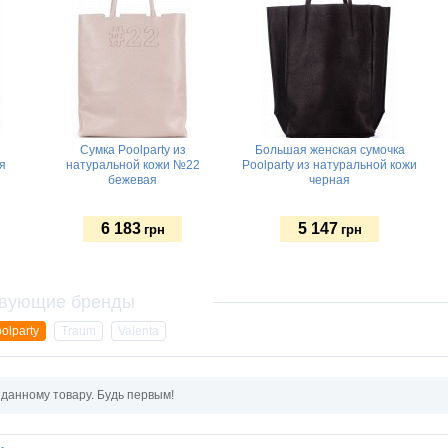
Сумка Poolparty из
Большая женская сумочка
я
натуральной кожи №22
Poolparty из натуральной кожи
бежевая
черная
6 183
5 147
грн
грн
olparty
Traum
Valenta
 данному товару. Будь первым!