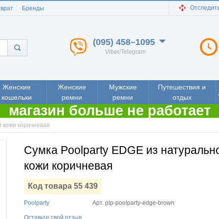
Отследить
зврат
Бренды
(095) 458–1095
Viber/Telegram
Женские
Женские
Мужские
Путешествия и
кошельки
ремни
ремни
отдых
магазин больше не работает
й кожи коричневая
Сумка Poolparty EDGE из натуральн
кожи коричневая
Код товара 55 439
Poolparty
Арт.
plp-poolparty-edge-brown
Оставьте свой отзыв