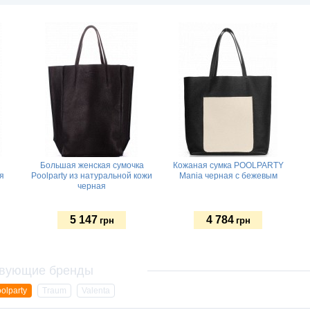
Большая женская сумочка
Кожаная сумка POOLPARTY
я
Poolparty из натуральной кожи
Mania черная с бежевым
черная
5 147
4 784
грн
грн
olparty
Traum
Valenta