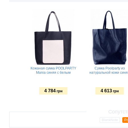
Кожаная сумка POOLPARTY
Сумка Poolparty из
Mania синяя с белым
натуральной кожи синя
4 784
4 613
грн
грн
BlankNote
Po