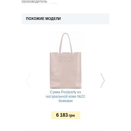
производитель
ПОХОЖИЕ МОДЕЛИ
Сумка Poolparty из
Большая женская с
натуральной кожи №22
Poolparty из нату
бежевая
кожи черная
6 183
5 147
грн
грн